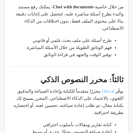
من خلال خاصية
Chat with documents
، يمكنك رفع مستند
والبدء بطرح أسئلة مباشرة عليه، لتحصل على إجابات دقيقة
بناءً على محتوى الملف فقط، بدون اختلاقات من الذكاء
الاصطناعي.
طرح أسئلة على ملف بحث علمي أو قانوني
فهم الوثائق الطويلة من خلال الأسئلة المباشرة
توفير الوقت والجهد في قراءة الوثائق
ثالثاً: محرر النصوص الذكي
يوفّر
Otio.ai
محررًا متقدماً للكتابة وإعادة الصياغة والتدقيق
اللغوي، بالاعتماد على الذكاء الاصطناعي. المحرر يسمح لك
بكتابة مقال، ثم طلب إعادة صياغته، تحسين لغته، أو اختصاره
بطريقة احترافية.
كتابة تقارير ومقالات بأسلوب احترافي
إعادة صياغة النصوص بشكل جذري أو بسيط