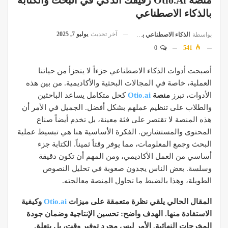
منصة Otio.ai رفيقك الذكي في البحث والكتابة
بالذكاء الاصطناعي
آخر تحديث
يوليو 7, 2025
بواسطة
الذكاء الاصطناعي بالعربية
0
541
أصبحت أدوات الذكاء الاصطناعي جزءاً لا يتجزأ من حياتنا
العملية، خاصة في المجالات البحثية والأكاديمية. من بين هذه
الأدوات، تبرز
منصة
Otio.ai
كحل متكامل يساعد الباحثين
والطلاب على تنظيم عملهم بشكل أفضل. الجميل في الأمر أن
هذه المنصة لا تقتصر على فئة معينة، بل تخدم أيضاً صناع
المحتوى والمستشارين. الفكرة الأساسية هنا هي تبسيط عملية
البحث وجمع المعلومات، مما يوفر وقتاً ثميناً. الكتابة جزء
أساسي من العمل الأكاديمي، ومن المهم أن تكون دقيقة
وسلسة. بعض الناس يجدون صعوبة في تحليل النصوص
الطويلة، وهذا بالضبط ما تحاول المنصة معالجته.
المقال الحالي يلقي نظرة متعمقة على ميزات
Otio.ai
وكيفية
الاستفادة منها. الهدف واضح: تحسين الإنتاجية وضمان جودة
المخرجات النهائية. الأمر ليس مجرد توفير وقت، بل يتعلق